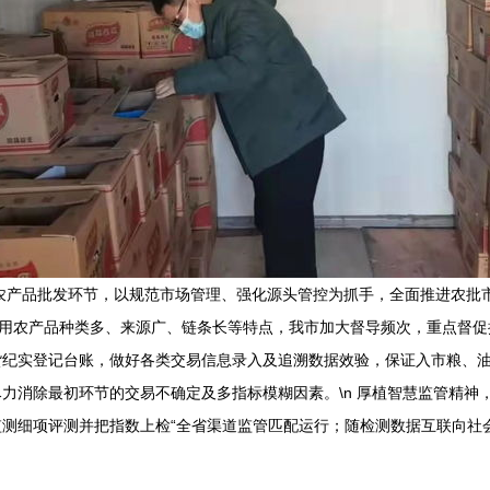
农产品批发环节，以规范市场管理、强化源头管控为抓手，全面推进农批
针对食用农产品种类多、来源广、链条长等特点，我市加大督导频次，重点
货纪实登记台账，做好各类交易信息录入及追溯数据效验，保证入市粮、
力消除最初环节的交易不确定及多指标模糊因素。\n 厚植智慧监管精神
测细项评测并把指数上检“全省渠道监管匹配运行；随检测数据互联向社